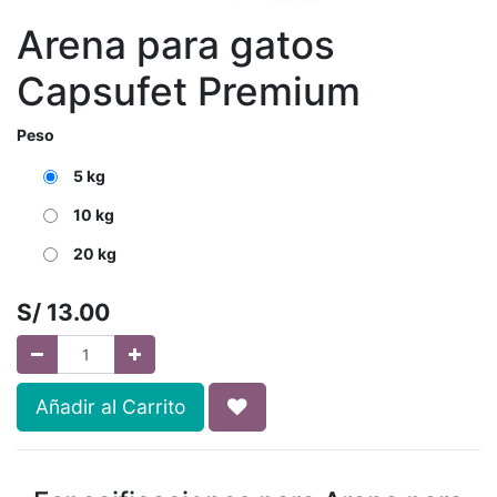
Arena para gatos
Capsufet Premium
Peso
5 kg
10 kg
20 kg
S/
13.00
Añadir al Carrito